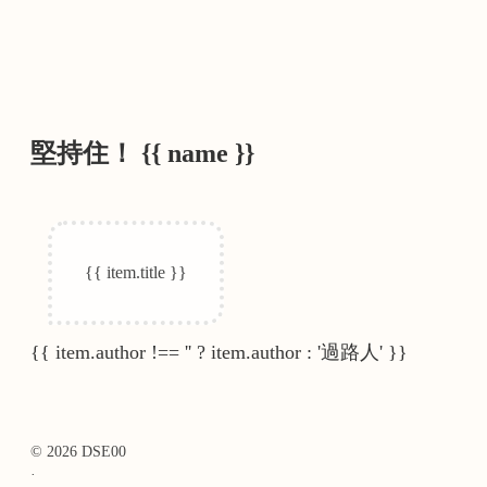
堅持住！
{{ name }}
{{ item.title }}
{{ item.author !== '' ? item.author : '過路人' }}
© 2026 DSE00
·