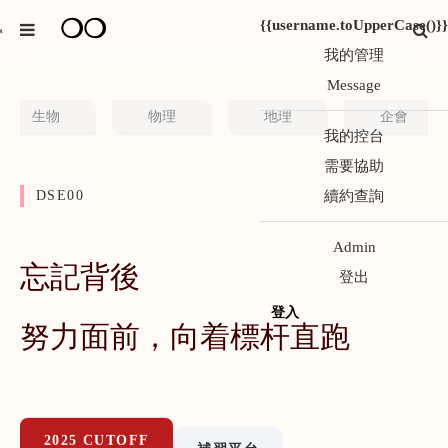
❍❍
{{username.toUpperCase()}}
*
我的管理
Message
生物
物理
地理
企會
我的控台
需要協助
DSE00
續約查詢
Admin
忘記背後
登出
登入
努力面前，向着標杆直跑
2025 CUTOFF