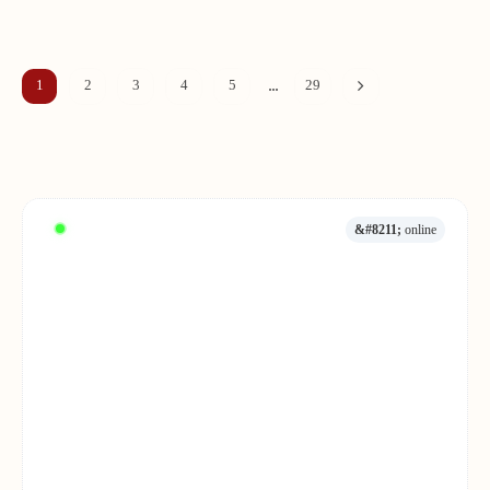
...
1
2
3
4
5
29
&#8211;
online