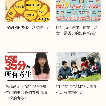
考完DSE的你可以揾咩工?
[排Jupas] 興趣、前景、現
實，是否真的如你所想?
放榜啟示：DSE 35分想對
ULIFE? OCAMP? 大學生
你說的事《我們在香港讀
生活有幾精彩？
中學的青春》