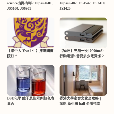
science出路有咩? Jupas 4601,
Jupas 6482, JS 4542, JS 2410,
JS5100, JS6901
JS2420
【準中大 Year1 生】揀邊間書
【物理】充滿一次10000mAh
院好？
行動電源⚡需要多少電費💰？
DSE化學 離子及指示劑顏色表
香港大學宿舍文化全攻略｜
集合
DSE 新生揀 hall 必看指南