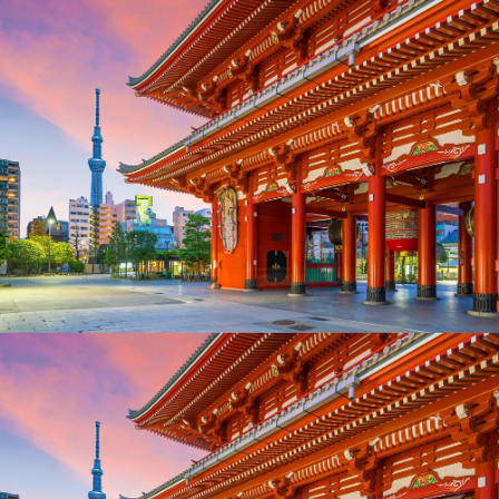
❍❍
{{username.toUpperCase()}}
我的管理
Message
我的控台
需要協助
續約查詢
Admin
Created By
SoraTemplates
| Distributed By
Blogger Templates
登出
登入