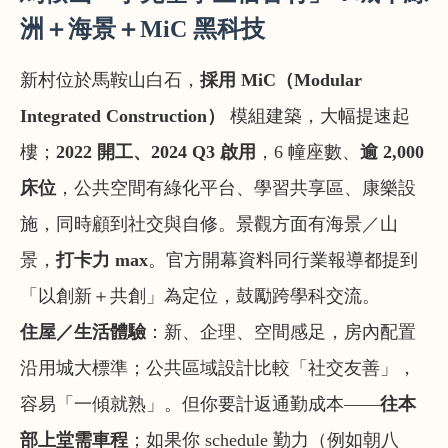
洲＋海景＋MiC 黑科技
新村位於馬鞍山白石，
採用 MiC（Modular
Integrated Construction）
模組建築，大幅提速起
樓；
2022 開工、2024 Q3 啟用
，6 幢座數、
逾 2,000
床位
，公共空間有綠化平台、學習共享區、康樂設
施，同時顧到社交與自修。景觀方面有海景／山
景，
打卡力 max
。官方開幕資料同行業報導都提到
「以創新＋共創」為定位，鼓勵跨學科交流。
住屋／生活體驗
：新、企理、空間感足，房內配置
沿用城大標準；公共區域設計比較「社交友善」，
容易「一傾就熟」。但你要計返通勤成本——
往本
部上堂需車程
；如果你 schedule 勤力（例如朝八