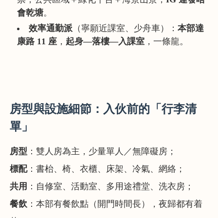
會乾塘
。
效率通勤派
（寧願近課室、少舟車）：
本部達
康路 11 座
，
起身—落樓—入課室
，一條龍。
房型與設施細節：入伙前的「行李清
單」
房型
：雙人房為主，少量單人／無障礙房；
標配
：書枱、椅、衣櫃、床架、冷氣、網絡；
共用
：自修室、活動室、多用途禮堂、洗衣房；
餐飲
：本部有餐飲點（開門時間長），夜歸都有着