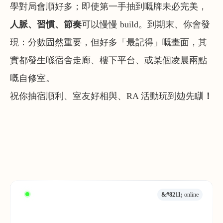
學對局會順好多；即使第一手抽到嘅牌未必完美，
人脈、習慣、節奏
可以慢慢 build。到期末、你會發
現：分數固然重要，但好多「最記得」嘅畫面，其
實都發生喺宿舍走廊、樓下平台、或某個凌晨兩點
嘅自修室。
祝你抽宿順利、室友好相與、RA 活動玩到攰先瞓
！
&#8211;
online