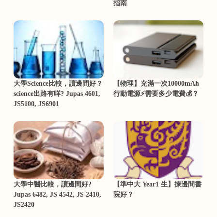
指南
大學Science比較，讀邊間好？
【物理】充滿一次10000mAh
science出路有咩? Jupas 4601,
行動電源⚡需要多少電費💰？
JS5100, JS6901
大學中醫比較，讀邊間好?
【準中大 Year1 生】揀邊間書
Jupas 6482, JS 4542, JS 2410,
院好？
JS2420