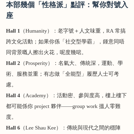
本部幾個「性格派」點評：幫你對號入
座
Hall 1
（Humanity）
：老字號＋人文味重，RA 常搞
跨文化活動；如果你係「社交型學霸」，鍾意同唔
同背景嘅人擦出火花，呢度幾啱。
Hall 2
（Prosperity）
：名氣大、傳統深，運動、學
術、服務並重；有志做「全能型」履歷人士可考
慮。
Hall 4
（Academy）
：活動密、參與度高，樓上樓下
都可能係你 project 夥伴——
group work 搵人零難
度
。
Hall 6
（Lee Shau Kee）
：傳統與現代之間的穩陣