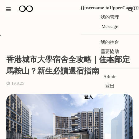
❍❍
{{username.toUpperCase()}}
我的管理
Message
*
我的控台
需要協助
香港城市大學宿舍全攻略｜住本部定
續約查詢
馬鞍山？新生必讀選宿指南
Admin
19.8.25
登出
登入