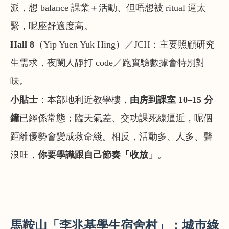
派，想 balance 課業＋活動、但唔想被 ritual 逼太
緊，呢座舒適度高。
Hall 8
（Yip Yuen Yuk Hing）／JCH
：主要照顧研究
生需求，夜闌人靜打 code／跑實驗數據會特別對
味。
小貼士
：本部地利近教學樓，
由房到課室 10–15 分
鐘
已經係常態；臨天氣差、交功課死線逼近，呢個
距離優勢會變成救命綫。相反，活動多、人多、聲
浪旺，
你要學識跟自己節奏「收放」
。
馬鞍山「李兆基學生宿舍村」：城巿綠