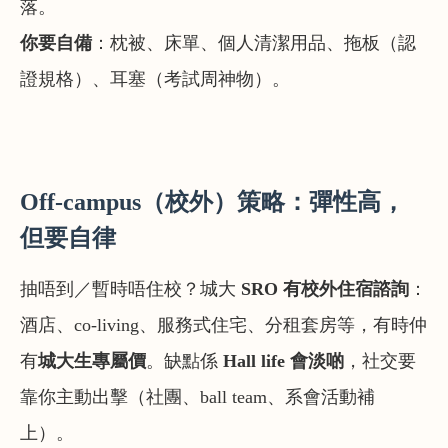
落。
你要自備
：枕被、床單、個人清潔用品、拖板（認
證規格）、耳塞（考試周神物）。
Off-campus（校外）策略：彈性高，
但要自律
抽唔到／暫時唔住校？城大
SRO 有校外住宿諮詢
：
酒店、co-living、服務式住宅、分租套房等，有時仲
有
城大生專屬價
。缺點係
Hall life 會淡啲
，社交要
靠你主動出擊（社團、ball team、系會活動補
上）。