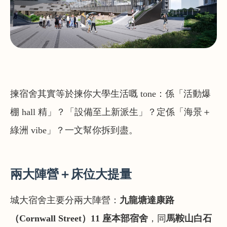
揀宿舍其實等於揀你大學生活嘅 tone：係「活動爆
棚 hall 精」？「設備至上新派生」？定係「海景＋
綠洲 vibe」？一文幫你拆到盡。
兩大陣營＋床位大提量
城大宿舍主要分兩大陣營：
九龍塘達康路
（Cornwall Street）11 座本部宿舍
，同
馬鞍山白石