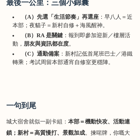
最後一公里：三個小錦囊
（A）先選「生活節奏」再選座
：早八人＝近
本部；夜貓子＝新村自修＋海風醒神。
（B）RA 是關鍵
：報到即參加迎新／樓層活
動，
朋友與資訊都在度
。
（C）通勤備案
：新村記低首尾班巴士／港鐵
轉乘；考試周留本部通宵自修室更穩陣。
一句到尾
城大宿舍就似一副卡組：
本部＝機動快攻、活動連
鎖；新村＝高質慢打、景觀加成
。揀啱牌，你嘅大