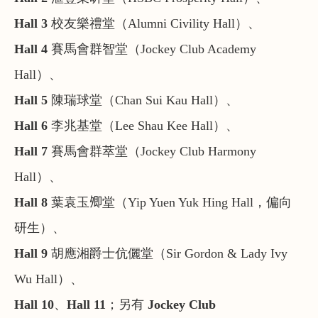
Hall 3
校友樂禮堂（Alumni Civility Hall）、
Hall 4
賽馬會群智堂（Jockey Club Academy
Hall）、
Hall 5
陳瑞球堂（Chan Sui Kau Hall）、
Hall 6
李兆基堂（Lee Shau Kee Hall）、
Hall 7
賽馬會群萃堂（Jockey Club Harmony
Hall）、
Hall 8
葉袁玉𡖖堂（Yip Yuen Yuk Hing Hall，偏向
研生）、
Hall 9
胡應湘爵士伉儷堂（Sir Gordon & Lady Ivy
Wu Hall）、
Hall 10
、
Hall 11
；另有
Jockey Club