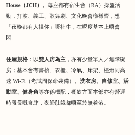
House（JCH）
。每座都有宿生會（RA）操盤活
動，打波、義工、歌舞劇、文化晚會樣樣齊，想
「夜晚都有人揾你」嘅社牛，在呢度基本上唔會
悶。
住屋規格
：以
雙人房為主
，亦有少量單人／無障礙
房；基本會有書枱、衣櫃、冷氣、床架、檯燈同高
速 Wi-Fi（考試周保命裝備）。
洗衣房、自修室、活
動室、健身角
等亦係標配，餐飲方面本部亦有營運
時段長嘅食肆，夜歸肚餓都唔至於無着落。