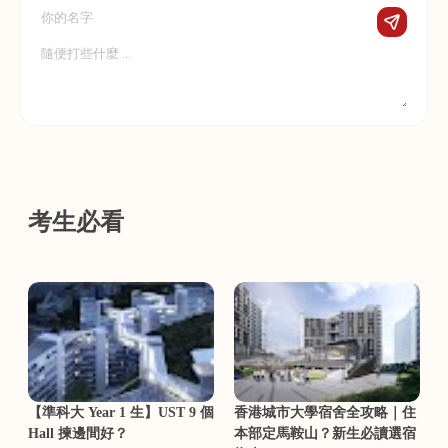
考生必看
【準科大 Year 1 生】UST 9 個
香港城市大學宿舍全攻略｜住
Hall 揀邊間好？
本部定馬鞍山？新生必讀選宿