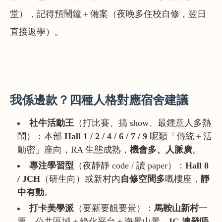
堂），記得預鬧鐘＋備案（夜晚多住校自修，翌日
直接返學）。
我係邊款？四種人格對應宿舍建議
社牛活動王
（打比賽、搞 show、最鍾意人多熱
鬧）：本部
Hall 1 / 2 / 4 / 6 / 7 / 9
呢類「傳統＋活
動密」座向，RA 生態成熟，
機會多、人脈廣
。
專注學習型
（夜靜靜 code / 讀 paper）：
Hall 8
/ JCH
（研生向）或新村內
自修空間多
嘅樓座，
靜
中有動
。
打卡美學派
（要新要靚要景）：
馬鞍山新村
一
票，公共區域＋綠化平台＋海景山景，
IG 連發唔