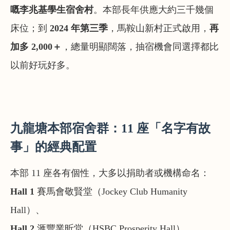
嘅李兆基學生宿舍村
。本部長年供應大約三千幾個
床位；到
2024 年第三季
，馬鞍山新村正式啟用，
再
加多 2,000＋
，總量明顯闊落，抽宿機會同選擇都比
以前好玩好多。
九龍塘本部宿舍群：11 座「名字有故
事」的經典配置
本部 11 座各有個性，大多以捐助者或機構命名：
Hall 1
賽馬會敬賢堂（Jockey Club Humanity
Hall）、
Hall 2
滙豐業昕堂（HSBC Prosperity Hall）、