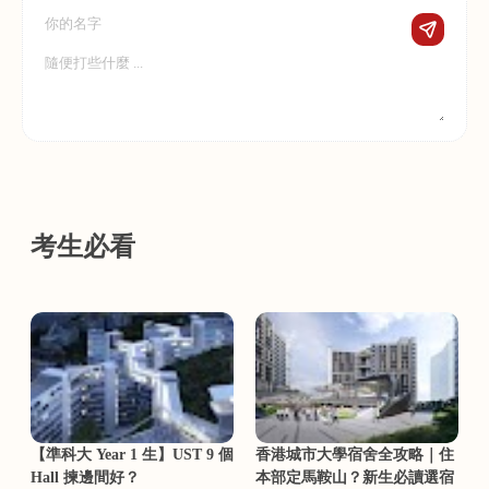
考生必看
【準科大 Year 1 生】UST 9 個
香港城市大學宿舍全攻略｜住
Hall 揀邊間好？
本部定馬鞍山？新生必讀選宿