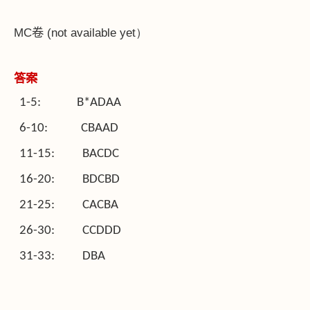
MC
卷
(not available yet）
答案
1-5: B*ADAA
6-10: CBAAD
11-15: BACDC
16-20: BDCBD
21-25: CACBA
26-30: CCDDD
31-33: DBA