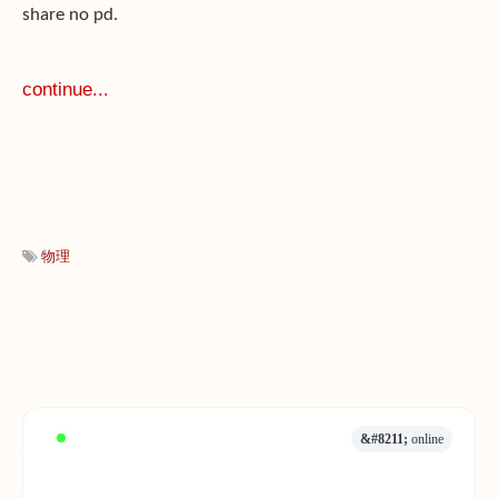
share no pd.
continue...
物理
&#8211;
online