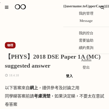
*
❍❍
{{username.toUpperCase()}}
我的管理
Message
我的控台
需要協助
物理
續約查詢
【PHYS】2018 DSE Paper 1A (MC)
Admin
suggested answer
登出
18.4.18
登入
以下答案來自
網上
，謹供參考及討論之用
同學睇答案前請
考慮清楚
，如果決定睇，不要太在意試
卷答案