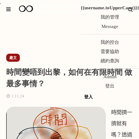
*
❍❍
{{username.toUpperCase()}}
我的管理
Message
我的控台
需要協助
趣文
續約查詢
時間變唔到出黎，如何在有限時間 做
Admin
最多事情？
登出
1.11.24
登入
時間擠一
擠就有
嗎？透過