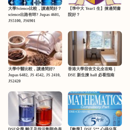
大學Science比較，讀邊間好？
【準中大 Year1 生】揀邊間書
science出路有咩? Jupas 4601,
院好？
JS5100, JS6901
大學中醫比較，讀邊間好?
香港大學宿舍文化全攻略｜
Jupas 6482, JS 4542, JS 2410,
DSE 新生揀 hall 必看指南
JS2420
DSE化學 離子及指示劑顏色表
【數學】DSE 5** 心得分享