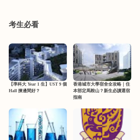
考生必看
【準科大 Year 1 生】UST 9 個
香港城市大學宿舍全攻略｜住
Hall 揀邊間好？
本部定馬鞍山？新生必讀選宿
指南