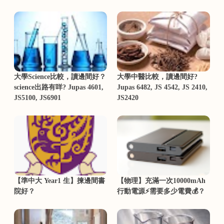
大學Science比較，讀邊間好？
大學中醫比較，讀邊間好?
science出路有咩? Jupas 4601,
Jupas 6482, JS 4542, JS 2410,
JS5100, JS6901
JS2420
【準中大 Year1 生】揀邊間書
【物理】充滿一次10000mAh
院好？
行動電源⚡需要多少電費💰？