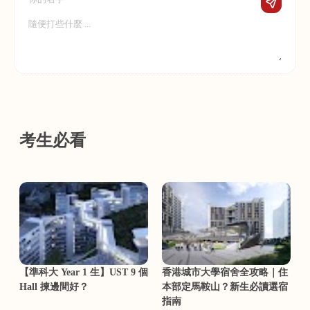
考生必看
【準科大 Year 1 生】UST 9 個
香港城市大學宿舍全攻略｜住
Hall 揀邊間好？
本部定馬鞍山？新生必讀選宿
指南