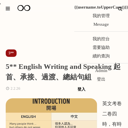
*
❍❍
{{username.toUpperCase()}}
我的管理
Message
我的控台
需要協助
5**
續約查詢
5** English Writing and Speaking 起
Admin
首、承接、過渡、總結句組
登出
2.2.26
登入
英文考卷
二卷四
時，有時