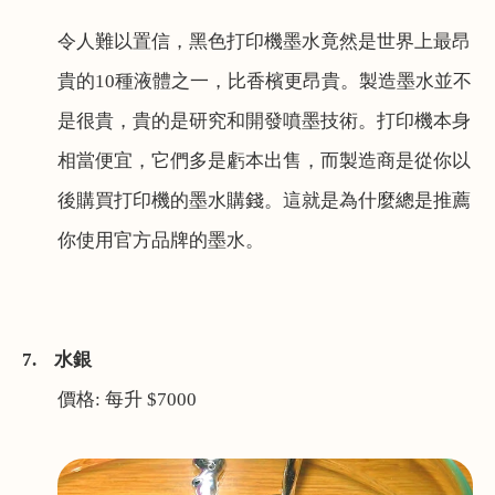
令人難以置信，黑色打印機墨水竟然是世界上最昂
貴的
10
種液體之一，比香檳更昂貴。製造墨水並不
是很貴，貴的是
研究和開發
噴墨技術。打印機本身
相當便宜，它們多是虧本出售，而製造商是從你以
後購買打印機的墨水購錢。這就是為什麼總是推薦
你使用官方品牌的墨水。
7.
水銀
價格
:
每升
$7000