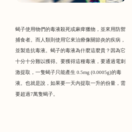
蝎子使用物們的毒液殺死或麻痺獵物，並來用防禦
捕食者。而人類則使用它來治療像關節炎的疾病，
並製造抗毒液。
蝎子的
毒液
為什麼這麼貴？因為它
十分十分難以獲得。要獲得這種毒液，要通過電刺
激提取，一隻
蝎子
只能產生
0.5mg (0.0005g)
的毒
液。也就是說，如果要一天內提取一升的份量，需
要超過
7
萬隻蝎子。