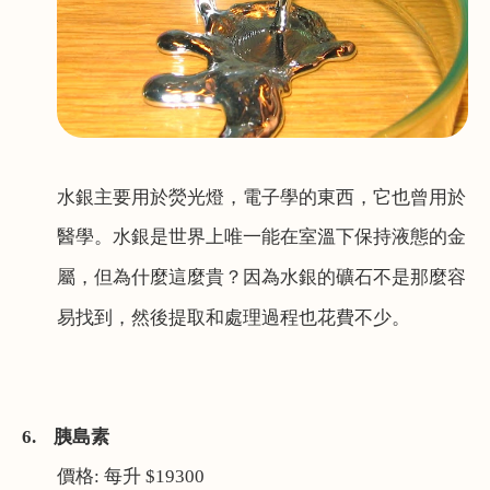
水銀主要用於熒光燈，電子學的東西，它也曾用於
醫學。
水銀
是世界上唯一能在室溫下保持液態的金
屬，但為什麼這麼貴？因為水銀的礦石不是那麼容
易找到，然後提取和處理過程也花費不少。
6.
胰島素
價格
:
每升
$19300