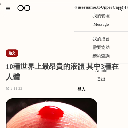
❍❍
*
{{username.toUpperCase()}}
我的管理
Message
我的控台
需要協助
趣文
續約查詢
10種世界上最昂貴的液體 其中3種在
Admin
人體
登出
2.11.22
登入