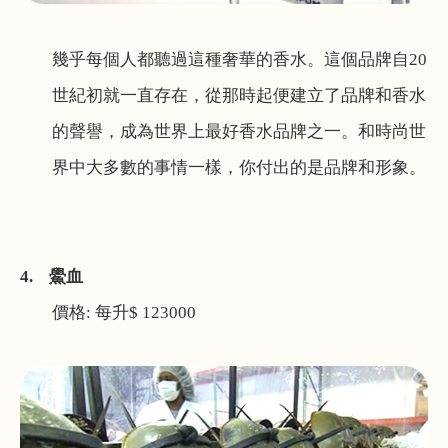
幾乎每個人都聽過這種奢華的香水。這個品牌自
20
世紀初就一直存在，從那時起便建立了品牌和香水
的聲譽，成為世界上最好香水品牌之一。和時尚世
界中大多數
的
事情一樣，你付出的是品牌和形象。
4.
鱟血
價格
:
每升
$ 123000