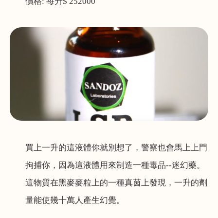
價格
:
每升
$ 252000
買上一升的這液體你就別想了，警察也會馬上上門
拘捕你，因為這液體用來制造一種毒品--迷幻藥。
這物質在黑麥麥粒上的一種真茵上發現，一升的劑
量能使幾十萬人產生幻覺。