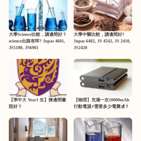
大學Science比較，讀邊間好？
大學中醫比較，讀邊間好?
science出路有咩? Jupas 4601,
Jupas 6482, JS 4542, JS 2410,
JS5100, JS6901
JS2420
【準中大 Year1 生】揀邊間書
【物理】充滿一次10000mAh
院好？
行動電源⚡需要多少電費💰？