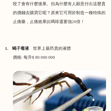
咬了會有什麼後果。但為什麼有人願意付出這麼貴
的價錢去購買它呢？原來它可用於制造一種特殊的
止痛藥，止痛效果比嗎啡還要強
20
倍！
1.
蝎子毒液
世界上最昂貴的液體
價格
:
每升
$ 80 000 000