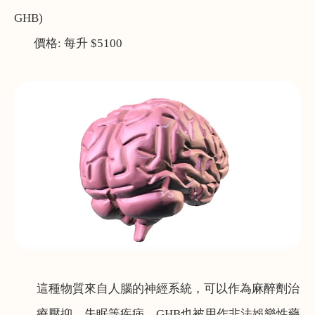
GHB)
價格
:
每升
$5100
這種物質來自人腦的神經系統，可以作為麻醉劑治
療壓抑、失眠等疾病。
GHB
也被用作非法娛樂性藥