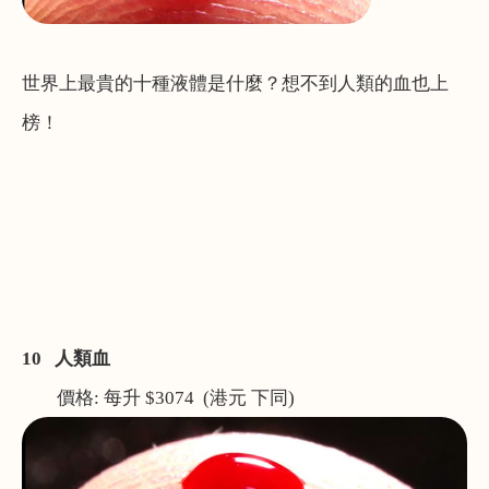
世界上最貴的十種液體是什麼？想不到人類的血也上
榜！
10
人類血
價格
:
每升
$3074 (
港元 下同
)