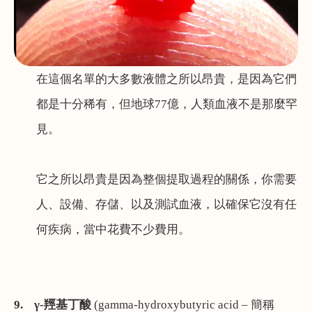
在這個名單的
大多數液體之所以昂貴，是因為它們
都是十分稀有，但地球77億，人類血液不是那麼罕
見。
它之所以昂貴是因為整個提取過程的關係，你需要
人、設備
、
存儲
、
以及測試血液，以確保它沒有任
何疾病，當中花費不少費用。
9.
γ
-
羥基丁酸
(gamma-hydroxybutyric acid –
簡稱