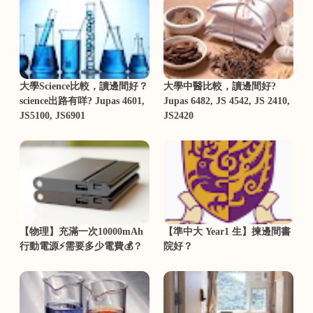
大學Science比較，讀邊間好？
大學中醫比較，讀邊間好?
science出路有咩? Jupas 4601,
Jupas 6482, JS 4542, JS 2410,
JS5100, JS6901
JS2420
【物理】充滿一次10000mAh
【準中大 Year1 生】揀邊間書
行動電源⚡需要多少電費💰？
院好？