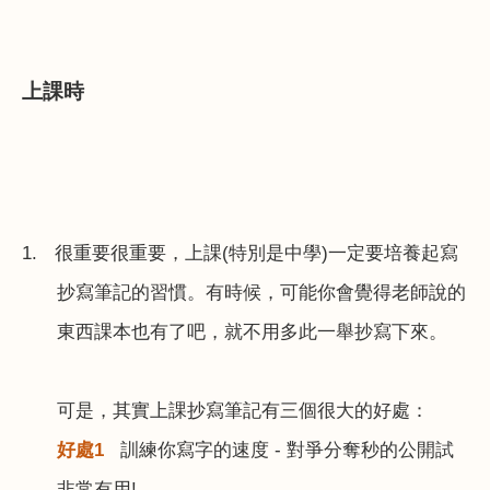
上課時
1.
很重要很重要，上課
(
特別是中學
)
一定要培養起寫
抄寫筆記的習慣。有時候，可能你會覺得老師說的
東西課本也有了吧，就不用多此一舉抄寫下來。
可是，其實上課抄寫筆記有三個很大的好處：
好處
1
訓練你寫字的速度
-
對爭分奪秒的公開試
非常有用
!