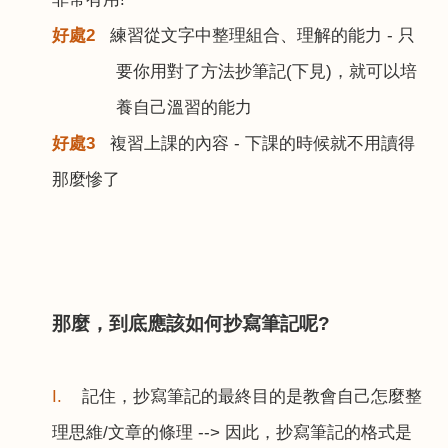
好處
2
練習從文字中整理組合、理解的能力
-
只
要你用對了方法抄筆記
(
下見
)
，就可以培
養自己溫習的能力
好處
3
複習上課的內容
-
下課的時候就不用讀得
那麼慘了
那麼，到底應該如何抄寫筆記呢
?
I.
記住，抄寫筆記的最終目的是教會自己怎麼整
理思維
/
文章的條理
-->
因此，抄寫筆記的格式是