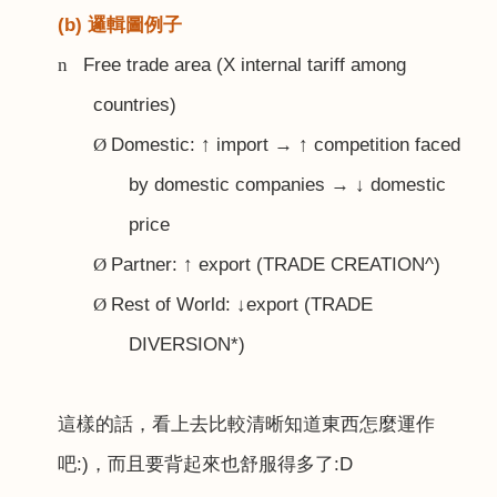
(b) 邏輯圖例子
Free trade area (X internal tariff among
n
countries)
Domestic:
↑
import
→ ↑
competition faced
Ø
by domestic companies
→ ↓
domestic
price
Partner:
↑
export (TRADE CREATION^)
Ø
Rest of World:
↓
export (TRADE
Ø
DIVERSION*)
這樣的話，看上去比較清晰知道東西怎麼運作
吧
:)
，而且要背起來也舒服得多了
:D