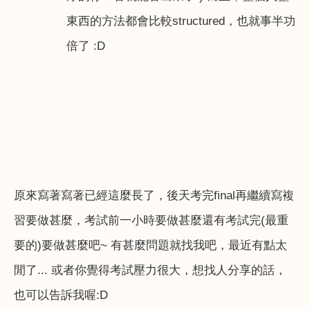
東西的方法都會比較
structured
，也就事半功
倍了
:D
原來寫著寫著已經這麼長了，後天考完
final
再繼續寫複
習要做甚麼，考試前一小時要做甚麼還有考試完
(
最重
要的
)
要做甚麼吧
~
有甚麼問題就找我吧，最近有點太
閒了
...
或者你覺得考試壓力很大，想找人分享的話，
也可以告訴我喔
:D