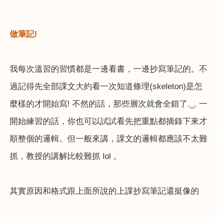
做筆記
!
我每次溫習的習慣都是一邊看書，一邊抄寫筆記的。不
過記得先全部課文大約看一次知道條理
(skeleton)
是怎
麼樣的才開始寫
!
不然的話，那些層次就會全錯了
._.
一
開始練習的話，你也可以試試看先把重點都摘錄下來才
順整個的邏輯。但一般來講，課文的邏輯都應該不太難
抓，教授的講解比較難抓
lol
。
其實原因和格式跟上面所說的上課抄寫筆記還挺像的