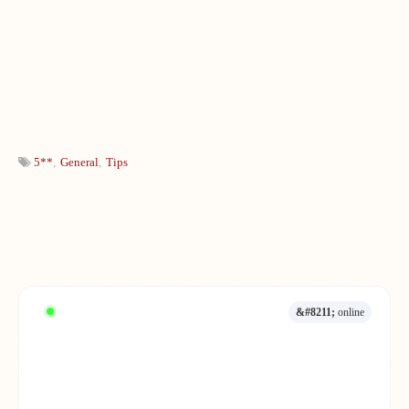
5**
General
Tips
&#8211;
online