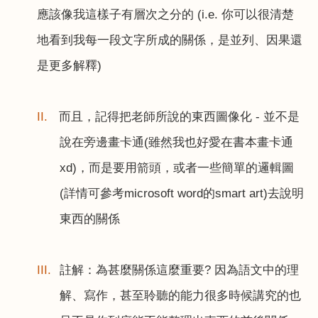
應該像我這樣子有層次之分的
(i.e.
你可以很清楚
地看到我每一段文字所成的關係，是並列、因果還
是更多解釋
)
II.
而且，記得把老師所說的東西圖像化
-
並不是
說在旁邊畫卡通
(
雖然我也好愛在書本畫卡通
xd)
，而是要用箭頭，或者一些簡單的邏輯圖
(
詳情可參考
microsoft word
的
smart art)
去說明
東西的關係
III.
註解：為甚麼關係這麼重要
?
因為語文中的理
解、寫作，甚至聆聽的能力很多時候講究的也