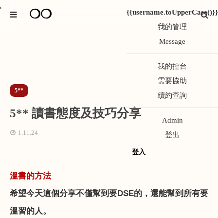
❍❍
*
{{username.toUpperCase()}}
我的管理
Message
我的控台
需要協助
5**
續約查詢
5** 讀書態度及技巧分享
Admin
1.11.24
登出
登入
溫書的方法
希望今天這個分享不僅幫到要
DSE
的，還能幫到所有要
溫習的人。