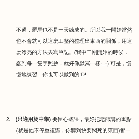
不過，羅馬也不是一天練成的。所以我一開始當然
也不會就可以這麼工整的整理出東西的關係，用這
麼漂亮的方法去寫筆記。
(
我中二剛開始的時候，
蠢到每一隻字照抄，就好像默寫一樣
-_-)
可是，慢
慢地練習，你也可以做到的
:D!
2.
(
只適用於中學
)
要留心聽課，最好把老師講的重點
(
就是他不停重複講，你聽到快要悶死的東西
)
都一