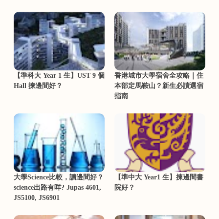
【準科大 Year 1 生】UST 9 個
香港城市大學宿舍全攻略｜住
Hall 揀邊間好？
本部定馬鞍山？新生必讀選宿
指南
大學Science比較，讀邊間好？
【準中大 Year1 生】揀邊間書
science出路有咩? Jupas 4601,
院好？
JS5100, JS6901