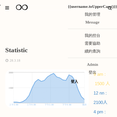
❍❍
*
{{username.toUpperCase()}}
我的管理
Message
我的控台
需要協助
Statistic
續約查詢
28.3.18
Admin
登出
9 am :
登入
1500 人
12 nn :
2100人
4 pm :