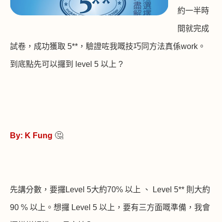
約一半時
間就完成
試卷
，成功獲取
5**
，驗證咗我嘅技巧同方法真係
work
。
到底點先可以攞到
level 5
以上
?
🤔
By: K Fung
先講分數，要攞
Level 5
大約
70%
以上 、
Level 5**
則大約
90 %
以上。想攞
Level 5
以上，要有三方面嘅準備，我會