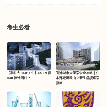
考生必看
【準科大 Year 1 生】UST 9 個
香港城市大學宿舍全攻略｜住
Hall 揀邊間好？
本部定馬鞍山？新生必讀選宿
指南