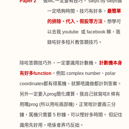
Paper 2
做
MC
一定要有技巧，
steps by steps
做
一定唔夠時間，技巧有好多，
最簡單
的排除、代入、假設等方法
，想學可
以去我
youtube
或
facebook
睇，我
錄咗好多短片教答題技巧。
除咗答題技巧外，一定要識用計數機。
計數機本身
有好多
function
，例如
complex number
、
polar
coordinates
都有得篤機，就算唔識做都計到答案。
另外一定要入
prog
簡化運算，我自己就寫咗
8
條有
用嘅
prog (
所以用咗兩部機
)
，正常咁計要兩三分
鐘，篤機只需要
5
秒鐘，可以慳好多時間。
但記住
識用先好用，唔係會弄巧反拙。