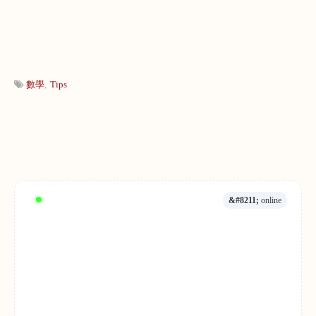
數學
Tips
&#8211;
online