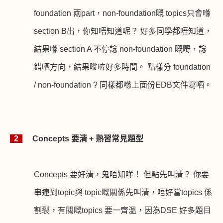
foundation
兩
part
，
non-foundation
嘅
topics
只會喺
section B
出，你知唔知道呢？ 好多同學都唔知道，
結果喺
section A
不停諗
non-foundation
嘅嘢，諗
錯哂方向，結果嘥咗好多時間。 點樣分
foundation
/ non-foundation ?
同樣都喺上面份
EDB
文件寫哂。
2
Concepts
要清
+
熟習常見題型
Concepts
要好清，鬼唔知咩！ 但點先叫清？ 你要
串連到
topic
與
topic
嘅關係先叫清，唔好當
topics
係
割裂，有關嘅
topics
要一齊溫，因為
DSE
好多題目