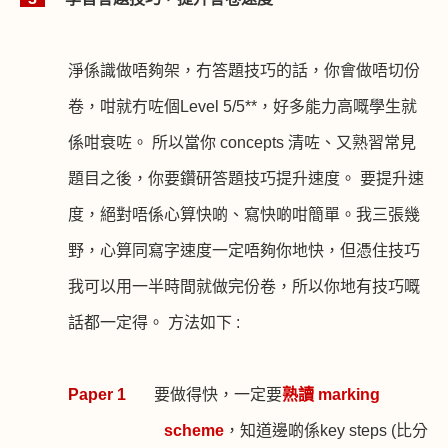
淨係識做唔夠架，冇答題技巧的話，你會做唔切份
卷，咁就冇咗個
Level 5/5**
，好多能力高嘅學生就
係咁衰咗。 所以當你
concepts
清咗、又熟習常見
題目之後，你要鑽研答題技巧提升速度。 要提升速
度，絕對唔係心算快啲、寫快啲咁簡單。我三張幾
野，心算同寫字速度一定唔夠你地快，但憑住技巧
我可以用一半時間就做完份卷，所以你地有技巧嘅
話都一定得。 方法如下
:
Paper 1
要做得快，一定要
熟讀
marking
scheme
，知道邊啲係
key steps (
比分