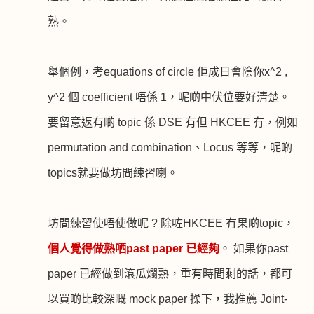
熟。
舉個例，考
equations of circle
佢成日會陰你
x^2 ,
y^2
個
coefficient
唔係
1
，呢啲中伏位要好清楚。
要留意返有啲
topic
係
DSE
有但
HKCEE
冇，例如
permutation and combination
、
Locus
等等，呢啲
topics
就要做坊間練習喇。
坊間練習使唔使做呢
?
除咗
HKCEE
冇果啲
topic
，
個人覺得做熟哂
past paper
已經夠
。 如果你
past
paper
已經做到滾瓜爛熟，重有時間剩的話，都可
以買啲比較深嘅
mock paper
操下，我推薦
Joint-