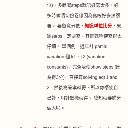
位
)
，多餘嘅
steps
就唔好寫太多，好
多時做唔切份卷係因為寫咗好多無謂
嘢。 要留意分數，
知道咩位比分
，果
啲
steps
一定要寫，其餘就唔使寫得太
仔細。 舉個例，近年計
partial
variation
個
k1
、
k2 (variation
constants)
，完全唔使
show steps (
因
為得
3
分
)
，直接寫
solving eqt 1 and
2
，然後寫答案就得，所以你唔使自
己計，用計數機就得。 總知就要睇分
做人啦。