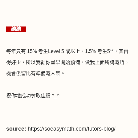
總結
每年只有
15%
考生
Level 5
或以上、
1.5%
考生
5**
，其實
得好少，所以我勸你盡早開始預備，做我上面所講嘅嘢，
機會係留比有準備嘅人架。
祝你地成功奪取佳績
^_^
source:
https://soeasymath.com/tutors-blog/