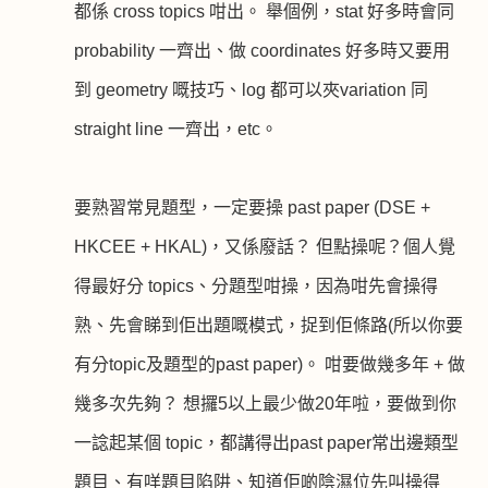
都係
cross topics
咁出。 舉個例，
stat
好多時會同
probability
一齊出、做
coordinates
好多時又要用
到
geometry
嘅技巧、
log
都可以夾
variation
同
straight line
一齊出，
etc
。
要熟習常見題型，一定要操
past paper (DSE +
HKCEE + HKAL)
，又係廢話？ 但點操呢？個人覺
得最好分
topics
、分題型咁操，因為咁先會操得
熟、先會睇到佢出題嘅模式，捉到佢條路
(
所以你要
有分
topic
及題型的
past paper)
。 咁要做幾多年
+
做
幾多次先夠？ 想攞
5
以上最少做
20
年啦，要做到你
一諗起某個
topic
，都講得出
past paper
常出邊類型
題目、有咩題目陷阱、知道佢啲陰濕位先叫操得