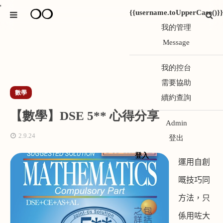
*
❍❍
{{username.toUpperCase()}}
我的管理
Message
我的控台
需要協助
數學
續約查詢
【數學】DSE 5** 心得分享
Admin
2.9.24
登出
登入
運用自創
嘅技巧同
方法，只
係用咗大