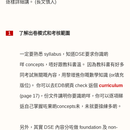
逐樣詳細講。
(
長文慎入
)
1
了解出卷模式和考核範圍
一定要熟悉
syllabus
，知道
DSE
要求你識啲
咩
concepts
，唔好跟教科書溫。 因為教科書有好多
同考試無關嘅內容，用黎增進你嘅數學知識
(or
填充
版位
)
。 你可以去
EDB
網頁
check
返個
curriculum
(page 17)
，份文件講明你要識啲咩，你可以逐項睇
返自己掌握咗果啲
concepts
未，未就要操練多啲。
另外，其實
DSE
內容分咗做
foundation
及
non-