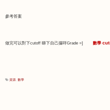
參考答案
cut
做完可以對下
cutoff
睇下自己攞咩
Grade =]
數
學
資源
數學