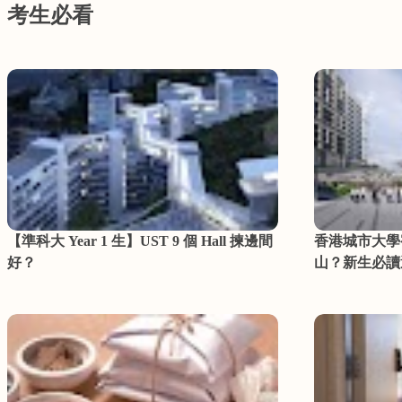
考生必看
【準科大 Year 1 生】UST 9 個 Hall 揀邊間
香港城市大學
好？
山？新生必讀