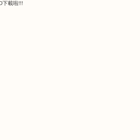
D
下載啦
!!!