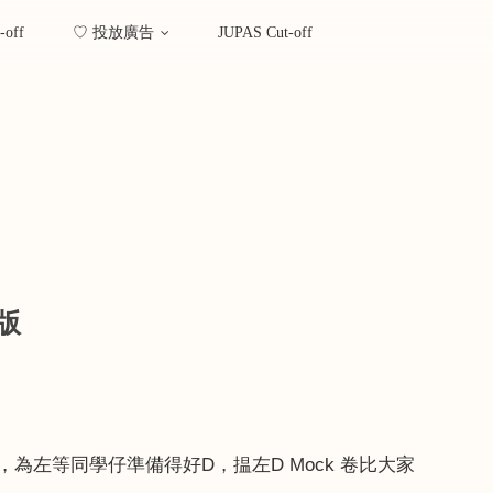
-off
♡ 投放廣告
JUPAS Cut-off
版
，為左等同學仔準備得好
D
，揾左
D Mock
卷比大家