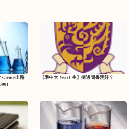
cience出路
【準中大 Year1 生】揀邊間書院好？
6901