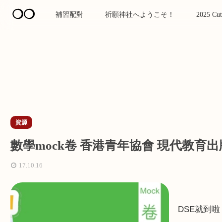
❍❍
補習配對
祈願神社へようこそ！
2025 Cut
資源
數學mock卷 香港青年協會 現代教育出
17.10.16
DSE
就到啦