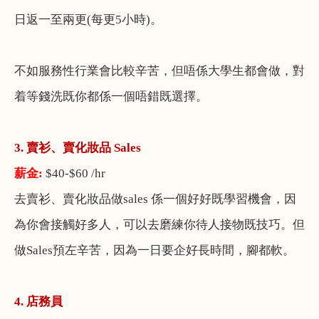
日返一至兩更
(
每更
5
小時
)
。
不如服務性行業會比較辛苦，但唔係大學生都會做，對
着等錢洗既你都係一個唔錯既選擇。
3. 賣衫、賣化妝品 Sales
薪金
:
$40-$60 /hr
去賣衫、賣化妝品做
sales
係一個好好既學習機會，因
為你會接觸好多人，可以去磨練你待人接物既技巧。但
做
Sales
預左辛苦，因為一日要企好長時間，腳都軟。
4. 店務員