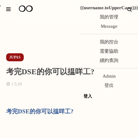
❍❍
*
{{username.toUpperCase()}}
我的管理
Message
我的控台
需要協助
JUPAS
續約查詢
考完DSE的你可以揾咩工?
Admin
1.5.26
登出
登入
考完
DSE
的你可以揾咩工
?