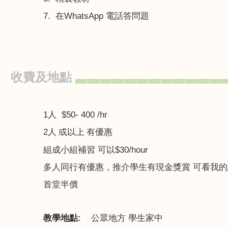
7.
在
WhatsApp
電話答問題
收費及地點
▃▃▃▃▃▃▃▃▃▃▃▃
1
人
$50- 400 /hr
2
人
或以上 有優惠
組成小組補習 可以
$30/hour
多人同行有優惠，推介學生有現金獎賞 可看我的
首堂半價
教學地點
:
公眾地方 學生家中