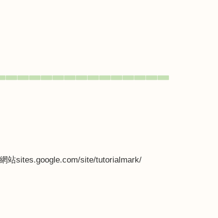
▃▃▃▃▃▃▃▃▃▃▃▃▃▃▃
網站
sites.google.com/site/tutorialmark/