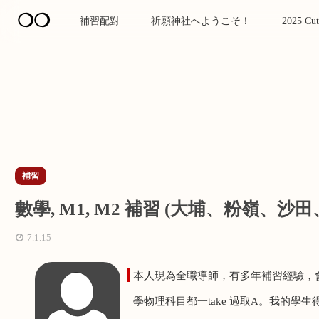
❍❍
補習配對
祈願神社へようこそ！
2025 Cut
補習
數學, M1, M2 補習 (大埔、粉嶺、沙
7.1.15
本人現為全職導師，有多年補習經驗，
學物理科目都一
take
過取
A
。
我的學生