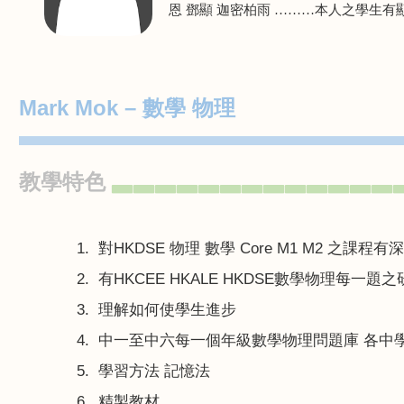
恩 鄧顯 迦密柏雨 ………本人之學生
Mark Mok –
數學 物理
▀▀▀▀▀▀▀▀▀▀▀▀▀▀▀▀▀▀▀▀▀▀▀▀▀▀▀▀▀▀▀▀▀▀▀
教學特色
▃▃▃▃▃▃▃▃▃▃▃▃▃
1.
對
HKDSE
物理 數學
Core M1 M2
之課程有深
2.
有
HKCEE HKALE HKDSE
數學物理每一題之
3.
理解如何使學生進步
4.
中一至中六每一個年級數學物理問題庫 各中
5.
學習方法 記憶法
6.
精製教材