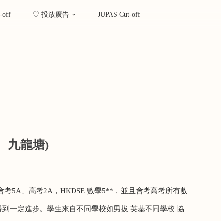
-off
♡ 投放廣告
JUPAS Cut-off
田、九龍塘)
會考
5A
、高考
2A
，
HKDSE
數學
5**
﹐並且會考高考所有數
得到一定進步。學生來自不同學校如男拔 英基不同學校 協