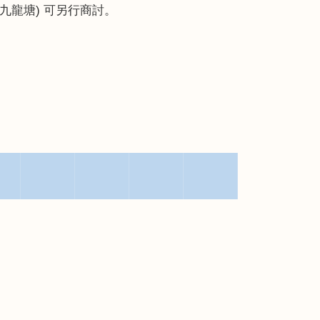
九龍塘
)
可另行商討。
▀▀▀▀▀