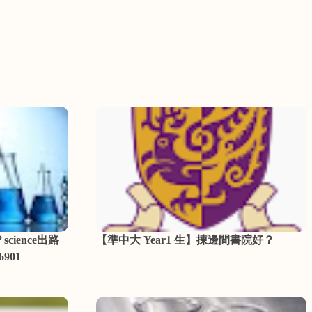
cience出路
【準中大 Year1 生】揀邊間書院好？
6901