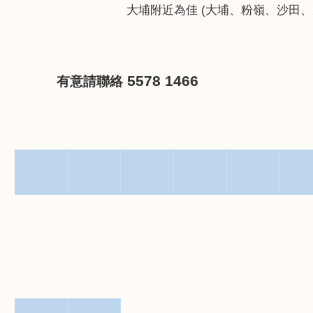
大埔附近為佳
(
大埔、粉嶺、沙田、
5578 1466
有意請聯絡
▀▀▀▀▀