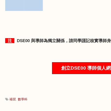
▀▀
注
DSE00
與導師為獨立關係，請同學謹記核實導師身
創立DSE00
導師
個
人
網
補習
數學科