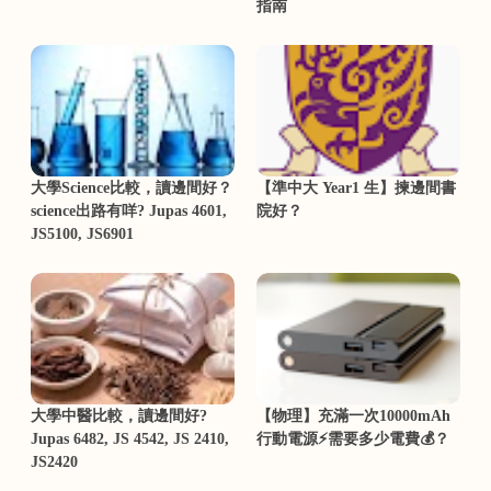
指南
大學Science比較，讀邊間好？
【準中大 Year1 生】揀邊間書
science出路有咩? Jupas 4601,
院好？
JS5100, JS6901
大學中醫比較，讀邊間好?
【物理】充滿一次10000mAh
Jupas 6482, JS 4542, JS 2410,
行動電源⚡需要多少電費💰？
JS2420