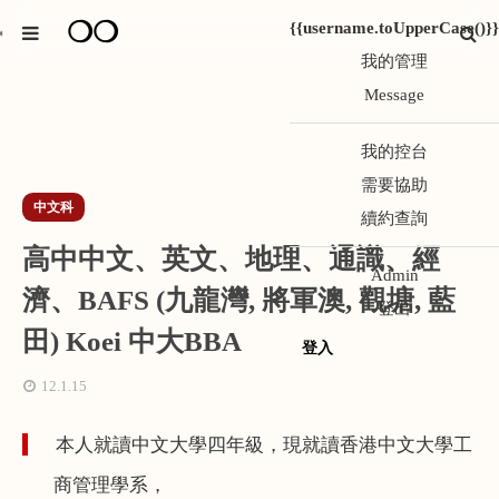
❍❍
{{username.toUpperCase()}}
*
我的管理
Message
我的控台
需要協助
中文科
續約查詢
高中中文、英文、地理、通識、經
Admin
濟、BAFS (九龍灣, 將軍澳, 觀塘, 藍
登出
田) Koei 中大BBA
登入
12.1.15
本人就讀中文大學四年級，
現就讀香港中文大學工
商管理學系，