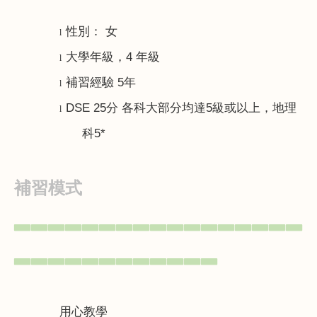
性別： 女
l
大學年級，
4
年級
l
補習經驗
5
年
l
DSE 25
分 各科大部分均達
5
級或以上，地理
l
科
5*
補習模式
▃▃▃▃▃▃▃▃▃▃▃▃▃▃▃▃▃
▃▃▃▃▃▃▃▃▃▃▃▃
用心教學