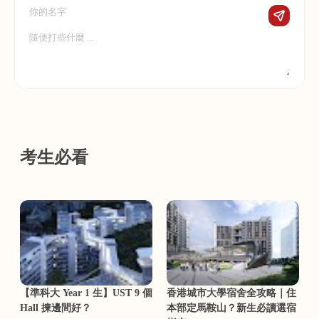
考生必看
【準科大 Year 1 生】UST 9 個
香港城市大學宿舍全攻略｜住
Hall 揀邊間好？
本部定馬鞍山？新生必讀選宿